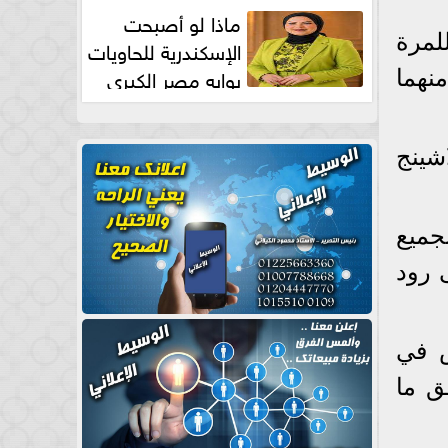
طبيعية
ماذا لو أصبحت
لمرة
الإسكندرية للحاويات
بوابه مصر الكبري
نهما
للتجارة العالمية بقلم د...
شينج
جميع
 (1938)، والأسترالى رود
تنس في
ق ما