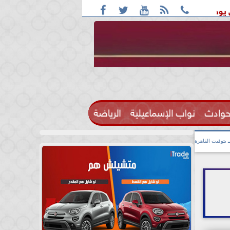





ليبيا و اليمن
ترامب مجلس السلام العالمي ينزع سلاح حماس
حوادث
نواب الإسماعيلية
الرياضة

بتوقيت القاهرة