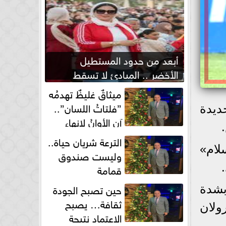
أبعد من حدود المستطيل
الأخضر .. المبادئ لا تسقط
بصفارة الحكم
ميثاقٌ غليظٌ تهدمُه
”فلتاتُ اللسان”..
ديدة
آن الأوانُ لإنهاءِ
فوضى الطلاق الشفهي!
الترعة شريان حياة..
لام»
وليست صندوق
قمامة
حين تصبح الجودة
بشدة
ثقافة… يصبح
ولان
الاعتماد نتيجة