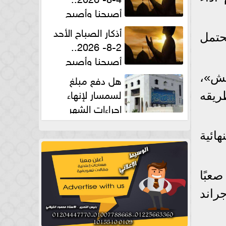
أصبحنا وأصبح
الملك لله والحمد لله
أذكار الصباح الأحد
حتمل
2-8- 2026..
أصبحنا وأصبح
الملك لله والحمد لله
تش»،
هل دفع مبلغ
لسمسار لإنهاء
ريقه
إجراءات الشهر
العقارى حلال؟.. أمين الفتوى يجيب
ائية
عبًا
ولتى جراند