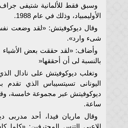
وسبق فقط للألمانية شتيفى جراف ا
الأوليمبياد، وذلك في عام 1988.
وقال ديوكوفيتش: «لقد وضعت نفس
شىء وارد».
وأضاف: «لقد حققت بعض الأشياء ال
بالنسبة لى أن أحققها«
اليونانى تسيتسيباس الذي تقدم بم
ساعة.
وقال ماريان فيدا، أحد مدربى دي
للاعبى التنس المحترفين: «كلما كا