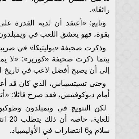
رائعًا».
وتابع: «أعتقد أن لديه القدرة عل
بقوة، فهو يعشق اللعب في ويمبلدون 
وذكرت صحيفة «بوليتيكا» في صربيا،
بينما ذكرت صحيفة «كورير»: «لا يم
إلى أن يصبح أفضل لاعب في تاريخ ا
وحتى تسيتسيباس، الذي كان قد أعلن 
أمام ديوكوفيتش، فقد صرح قائلا: «أ
لكن التتويج في ويمبلدون وطوكيو و
سلام و6 انتصارات في الأوليمبياد.