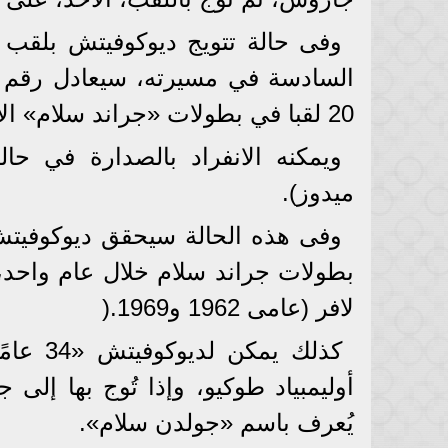
وفى حالة تتويج ديوكوفيتش بلقب ب
السادسة في مسيرته، سيعادل رقم ن
20 لقبا في بطولات «جراند سلام» الأربع الكبرى.
ويمكنه الانفراد بالصدارة في حال
ميدوز).
وفى هذه الحالة سيحقق ديوكوفيتش ر
لافر (عامى 1962 و1969.(
كذلك يم
أوليمبياد طوكيو، وإذا تُوج بها إل
يُعرف باسم «جولدن سلام».