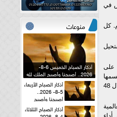
س في
منوعات
. كل
تحيل
أذكار الصباح الخميس 6-8-
1 مرة، ثم تغلب على
2026.. أصبحنا وأصبح الملك لله
سمها
والحمد لله
أذكار الصباح الأربعاء
ديوكوفيتش عبر مجموعة خامسة، وقد استغرقت المباراتان نحو 8 ساعات وذلك خلال 48
5-8- 2026..
أصبحنا وأصبح
الملك لله والحمد لله
لمية
أذكار الصباح الثلاثاء
4-8- 2026..
أداء