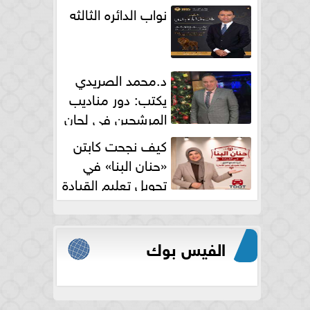
نواب الدائره الثالثه
د.محمد الصريدي
يكتب: دور مناديب
المرشحين في لجان
الانتخابات
كيف نجحت كابتن
«حنان البنا» في
تحويل تعليم القيادة
النسائية من خوف...
الفيس بوك