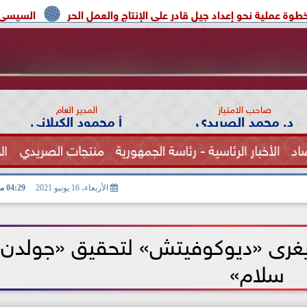
عداد جيل قادر على الإنتاج والعمل الحر
السيسي يوحد السودان و 
صاحب الامتياز
المدير العام
د. محمد الصريدي
أ محمود الكيلاني
اد
الأخبار الرئاسية - رئاسة الجمهورية
منتجات الصريدي
ال
الصحة
الأربعاء، 16 يونيو 2021
04:29 مـ
يغرى «ديوكوفيتش» لتحقيق «جولدن
سلام»