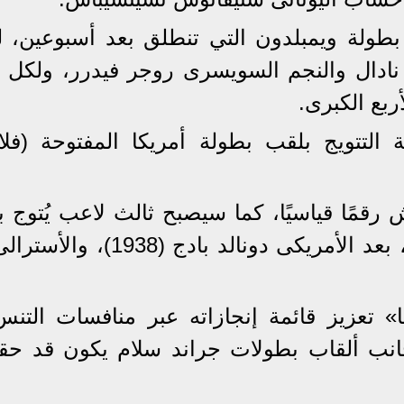
طولة ويمبلدون التي تنطلق بعد أسبوعين، ل
ادال والنجم السويسرى روجر فيدرر، ولكل م
ة التتويج بلقب بطولة أمريكا المفتوحة (فلا
قمًا قياسيًا، كما سيصبح ثالث لاعب يُتوج ب
بطولات جراند سلام خلال عام واحد، بعد الأمريكى دونالد بادج
كن لديوكوفيتش «34 عامًا» تعزيز قائمة إنجازاته عبر منافسات ال
ى جانب ألقاب بطولات جراند سلام يكون قد حق