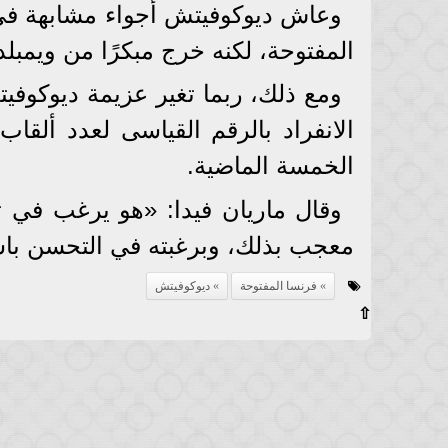
المفتوحة، لكنه خرج مبكرًا من ويمبل
ومع ذلك، ربما تغير عزيمة ديوكوفي
الانفراد بالرقم القياسى لعدد ألقا
الخمسة الماضية.
وقال ماريان فيدا: «هو يرغب في تح
معجب بذلك، وبرغبته في التحسن باس
فرنسا المفتوحة
ديوكوفيتش
⇧