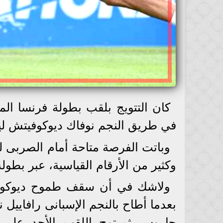
كان التتويج بلقب بطولة فرنسا ال
في طريق النجم نوفاك ديوكوفيتش ليصب
وباتت الفرصة متاحة أمام الصربى 
وكثير من الأرقام القياسية، عبر بطول
ولاشك في أن سقف طموح ديوكوفيت
بعدما أطاح بالنجم الإسبانى رافاييل
جاروس، ثم توج باللقب، الأحد، على