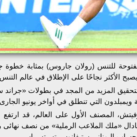
مفتوحة للتنس (رولان جاروس) بمثابة خطوة ج
ح الأكثر نجاحًا على الإطلاق في عالم التنس.
لتحقيق المزيد من المجد في بطولات «جراند س
ة ويمبلدون التي تنطلق في أواخر يونيو الجارى.
ش، المصنف الأول على العالم، قد ارتفع 
 نادال «ملك الملاعب الرملية» من نصف نهائى ر
 حساب اليونانى ستيفانوس تسيتسيباس.