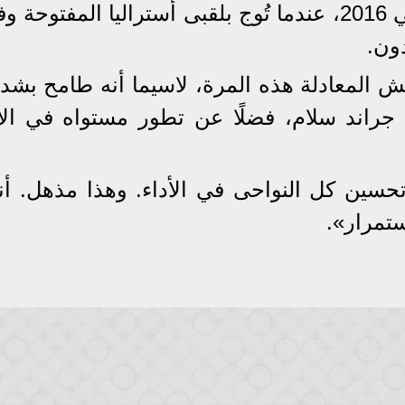
وعاش ديوكوفيتش أجواء مشابهة في 2016، عندما تُوج بلقبى أستراليا المفتو
دون.
تش المعادلة هذه المرة، لاسيما أنه طامح بشد
ب جراند سلام، فضلًا عن تطور مستواه في الأ
سين كل النواحى في الأداء. وهذا مذهل. أنا 
تمرار».