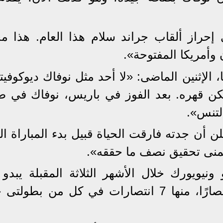
ى إحراز ألقاب جراند سلام هذا العام. هذا م
وأمريكا المفتوحة».
 الإثنين الماضى: «لا أحد مثل نوفاك ديوكوفي
كن قهره. بعد الفوز في باريس، نوفاك في ط
لتنس».
أن جدته فارقت الحياة قبيل بدء المباراة النه
تمنى تحقيق نصف ما حققه».
نيويورك خلال الأشهر الثلاثة المقبلة يبدو ص
للغاية، خاصة أن ذلك يتطلب 20 انتصارًا، منها 7 انتصارات في كل من بط