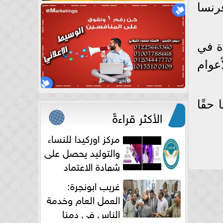
حة وفرنسا
ة في
عوام
حقًا
الأكثر قراءةً
مركز اوركيدا للنساء
والتوليد يحصل على
شهادة الاعتماد
الكامل
غريب ابونجرة:
العمل العام وخدمة
الناس فى دمنا