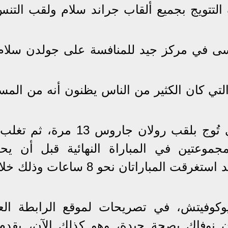
لتتويج بجميع ألقاب جراند سلام ولقب التن
ى في مركز جيد للمنافسة على جولدن سلام
تي كان الكثير من الناس يظنون أنه من المس
وتغلب ديوكوفيتش على نادال الذي تُوج بلقب رولان جاروس 3
جموعتين في المباراة النهائية قبل أن يح
وكوفيتش، في تصريحات لموقع الرابطة العا
ن نوفاك بصحة جيدة، وهو كذلك الآن، يقدم 