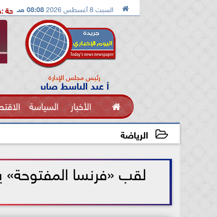

السبت 8 أغسطس 2026
08:08 صـ
لب جهود كل وطنى لمواجهة التحديات
شيحة :خطوة عملية نحو إ
رئيس مجلس الإدارة
أ عبد الباسط صابر

الأخبار
السياسة
الاقتص
الفنون
الرياضة
2021-06-16 16:29:18
لقب «فرنسا المفتوحة» 