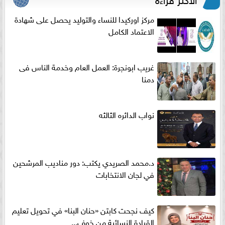
مركز اوركيدا للنساء والتوليد يحصل على شهادة
الاعتماد الكامل
غريب ابونجرة: العمل العام وخدمة الناس فى
دمنا
نواب الدائره الثالثه
د.محمد الصريدي يكتب: دور مناديب المرشحين
في لجان الانتخابات
كيف نجحت كابتن «حنان البنا» في تحويل تعليم
القيادة النسائية من خوف...