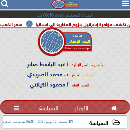




الأحد 9 أغسطس 2026
06:16 صـ
رة إسرائيل بنزوح المغاربة الى اسبانيا
سعر الذهب اليوم السبت 8 أغسطس 2026 ف
أ عبد الباسط صابر
رئيس مجلس الإدارة
د. محمد الصريدي
صاحب الامتياز
أ محمود الكيلاني
المدير العام

الأخبار
السياسة

السياسة
السبت، 12 يونيو 2021
06:38 مـ
بتوقيت القاهرة