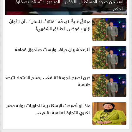
أبعد من حدود المستطيل الأخضر .. المبادئ لا تسقط بصفارة
الحكم
ميثاقٌ غليظٌ تهدمُه ”فلتاتُ اللسان”.. آن الأوانُ
لإنهاءِ فوضى الطلاق الشفهي!
الترعة شريان حياة.. وليست صندوق قمامة
حين تصبح الجودة ثقافة… يصبح الاعتماد نتيجة
طبيعية
ماذا لو أصبحت الإسكندرية للحاويات بوابه مصر
الكبري للتجارة العالمية بقلم د...