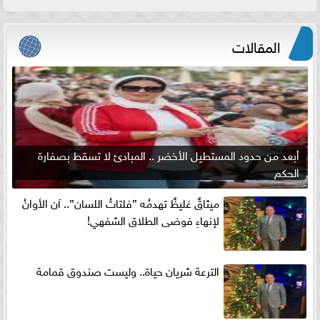
المقالات
أبعد من حدود المستطيل الأخضر .. المبادئ لا تسقط بصفارة
الحكم
ميثاقٌ غليظٌ تهدمُه ”فلتاتُ اللسان”.. آن الأوانُ
لإنهاءِ فوضى الطلاق الشفهي!
الترعة شريان حياة.. وليست صندوق قمامة