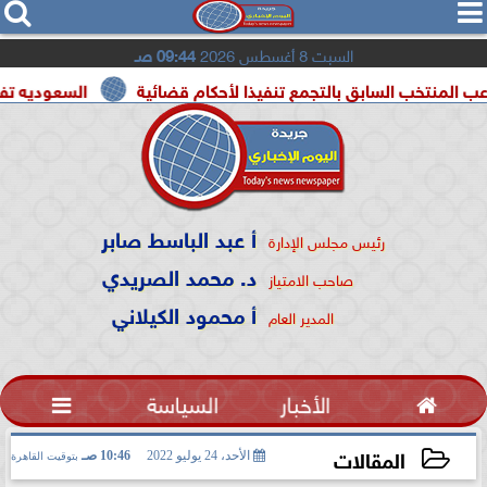




السبت 8 أغسطس 2026
09:44 صـ
لسابق بالتجمع تنفيذا لأحكام قضائية
السعوديه تفعيل اتفاقية 
أ عبد الباسط صابر
رئيس مجلس الإدارة
د. محمد الصريدي
صاحب الامتياز
أ محمود الكيلاني
المدير العام

الأخبار
السياسة

المقالات
الأحد، 24 يوليو 2022
10:46 صـ
بتوقيت القاهرة