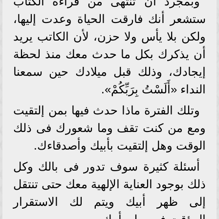
وبمجرد أن تنتهى من قراءة الكتاب
ستشعر أنك فارقت الحياة وعدت إليها،
ولكن بلا يأس ولا حزن، لأن الكاتب يريد
أن يذكرك بكل ما حدث معك منذ لحظة
إيجادك، وذلك قبل ميلادك حين سمعنا
النداء «أَلَسْتُ بِرَبِّكُمْ».
وتلك الفترة ماذا حدث فيها بمن إلتقيت
ومع من كنت تقف وما شعورك فى ذلك
الوقت وهل إلتقيت بأبيك وأصدقاءك.
أسئلة كثيرة سوف تدور فى بالك وكل
ذلك بوجود العناية الإلهية معك حتى تنتقل
إلى ظهر أبيك ويتم لك الاستقرار