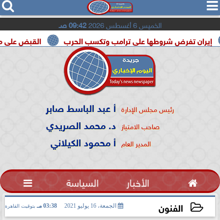




الخميس 6 أغسطس 2026
09:42 صـ
رض شروطها على ترامب وتكسب الحرب
القبض على مسلح قرب ملعب
أ عبد الباسط صابر
رئيس مجلس الإدارة
د. محمد الصريدي
صاحب الامتياز
أ محمود الكيلاني
المدير العام

الأخبار
السياسة

الفنون
الجمعة، 16 يوليو 2021
03:38 مـ
بتوقيت القاهرة