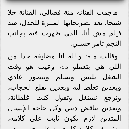
هاجمت الفنانة منة فضالي، الفنانة حلا
شيحا، بعد تصريحاتها المثيرة للجدل، ضد
فيلم مش أنا، الذي ظهرت فيه بجانب
النجم تامر حسني.
وقالت منة: والله انا مضايقة جدا من
اللي هي بتعملو ده، وعيب هو وقت
الشغل تلبس وتسلم وتتصور عادي
وبعدين تغلط ليه وبعدين تقلع الحجاب،
وترجع تشتغل وتقول كنت غلطانة،
وبعدين تناقض ديني وكل حاجة الإنسان
المتدين لازم يكون ثابت على كلامه،
مش يغير كلامه كل فتره على حسب في