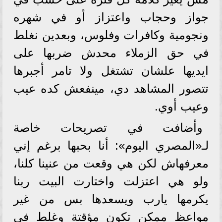
جواز وحجاب واعتزاز أو في شهره
ونجومية وكافرات وفلوس، وبعدين نغلط
في حق الزملاء محدش ضربها على
ايديها علشان تشتغل ولا تامر أجبرها
تتصور المشاهد دي، مينفعش كده عيب
وعيب أوي.
وأضافت في تصريحات خاصة
لـ«المصري اليوم»: أنا بحبها برغم إني
معرفهاش لكن هي وقعت من عنينا كلنا،
ولو هي اعتزلت واختارت البيت ربنا
يكرمها يارب ويسعدها بس من غير
مواعظ ممكن تكون مؤقتة وغلط في