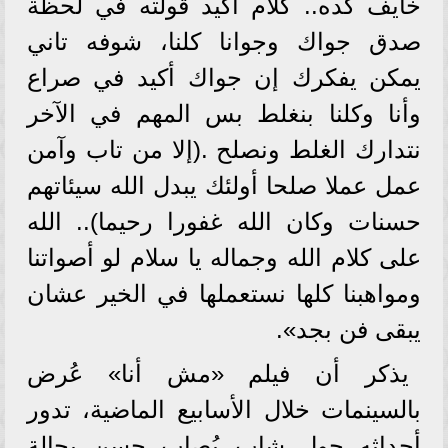
خايف کده.. كلام أكيد قولته في لحظة
صدق جواك وجوانا كلنا، شوفه تاني
يمكن يفكرك إن جواك أكيد في صراع
وأنا وكلنا بنغلط بس المهم في الآخر
نتدارك الغلط ونصلح .(إلا من تاب وآمن
عمل عملا صلحا أولئك يبدل الله سيئاتهم
حسنات وكان الله غفورا رحيما).. الله
على كلام الله وجماله يا سلام لو أصواتنا
ومواهبنا كلها نستعملها في الخير عشان
يبقى فن بجد».
يذكر أن فيلم «مش أنا» عُرض
بالسينمات خلال الأسابيع الماضية، تدور
أحداثه حول شاب يُصاب حسن بحالة