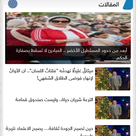
المقالات
أبعد من حدود المستطيل الأخضر .. المبادئ لا تسقط بصفارة
الحكم
ميثاقٌ غليظٌ تهدمُه ”فلتاتُ اللسان”.. آن الأوانُ
لإنهاءِ فوضى الطلاق الشفهي!
الترعة شريان حياة.. وليست صندوق قمامة
حين تصبح الجودة ثقافة… يصبح الاعتماد نتيجة
طبيعية