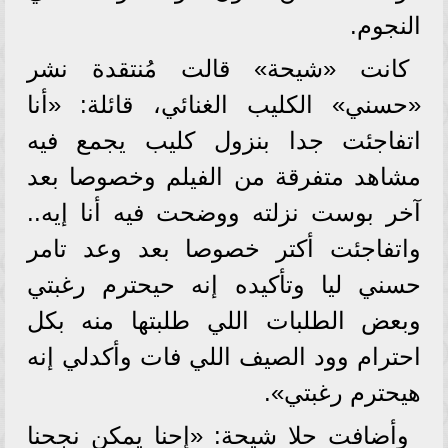
النجوم.
كانت «شيحة» قالت مُنتقدة نشر
«حسني» الكليب الغنائي، قائلة: «أنا
اتفاجئت جدا بنزول كليب يجمع فيه
مشاهد متفرقة من الفيلم وخصوصا بعد
آخر بوست نزلته ووضحت فيه أنا إيه..
واتفاجئت أكتر خصوصا بعد وعد تامر
حسني ليا وتأكيده إنه حیحترم رغبتي
وبعض الطلبات اللي طلبتها منه بكل
احترام وود الصيف اللي فات وأکدلي إنه
هيحترم رغبتي».
وأضافت حلا شيحة: «إحنا يمكن نجحنا