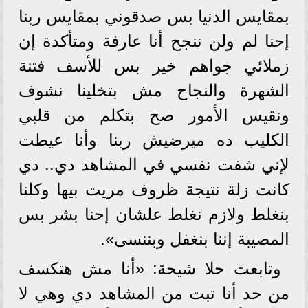
بمقايس الدنيا بس صدقوني بمقایس ربنا
إحنا لم ولن ننجح أنا عارفة ومتأكدة إن
زملائي جواهم خير بس للأسف فتنة
الشهرة والنجاح مش بتخلينا نشوف
ونقيس الأمور صح بتكلم من قلبي
الكليب ده ميرضيش ربنا وأنا عيطت
لإني شفت نفسي في المشاهد دي.. دي
كانت زلة نتيجة ظروف مريت بيها وكلنا
بنغلط ولازم نغلط علشان إحنا بشر بس
المصيبة إننا بنغفل وبننسی».
وتابعت حلا شيحة: «أنا مش هتكسف
من حد أنا تبت من المشاهد دي وهي لا