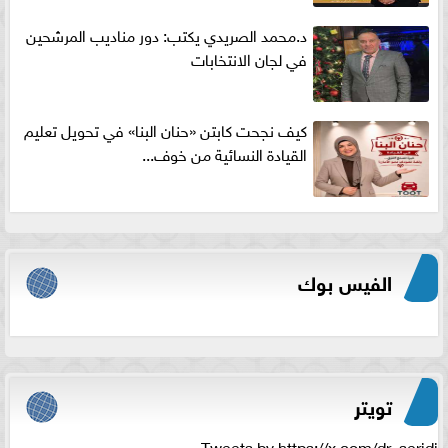
د.محمد الصريدي يكتب: دور مناديب المرشحين
في لجان الانتخابات
كيف نجحت كابتن «حنان البنا» في تحويل تعليم
القيادة النسائية من خوف...
الفيس بوك
تويتر
Tweets by https://x.com/dr_seridi