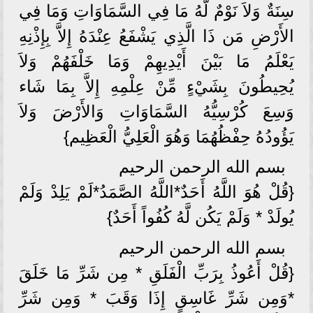
سِنَةٌ وَلاَ نَوْمٌ لَّهُ مَا فِي السَّمَاوَاتِ وَمَا فِي
الأَرْضِ مَن ذَا الَّذِي يَشْفَعُ عِنْدَهُ إِلاَّ بِإِذْنِهِ
يَعْلَمُ مَا بَيْنَ أَيْدِيهِمْ وَمَا خَلْفَهُمْ وَلاَ
يُحِيطُونَ بِشَيْءٍ مِّنْ عِلْمِهِ إِلاَّ بِمَا شَاء
وَسِعَ كُرْسِيُّهُ السَّمَاوَاتِ وَالأَرْضَ وَلاَ
يَؤُودُهُ حِفْظُهُمَا وَهُوَ الْعَلِيُّ الْعَظِيم}
بسم الله الرحمن الرحيم
{قُلْ هُوَ اللَّهُ أَحَدٌ*اللَّهُ الصَّمَدُ*لَمْ يَلِدْ وَلَمْ
يُولَدْ * وَلَمْ يَكُن لَّهُ كُفُواً أَحَدٌ}
بسم الله الرحمن الرحيم
{قُلْ أَعُوذُ بِرَبِّ الْفَلَقِ * مِن شَرِّ مَا خَلَقَ
*وَمِن شَرِّ غَاسِقٍ إِذَا وَقَبَ * وَمِن شَرِّ