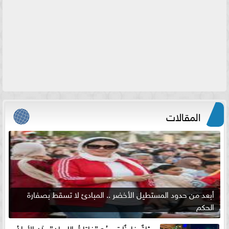
المقالات
أبعد من حدود المستطيل الأخضر .. المبادئ لا تسقط بصفارة
الحكم
ميثاقٌ غليظٌ تهدمُه ”فلتاتُ اللسان”.. آن الأوانُ