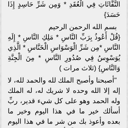
النَّفَّاثَاتِ فِي الْعُقَدِ * وَمِن شَرِّ حَاسِدٍ إِذَا
حَسَدَ}
بسم الله الرحمن الرحيم
{قُلْ أَعُوذُ بِرَبِّ النَّاسِ * مَلِكِ النَّاسِ * إِلَهِ
النَّاسِ *مِن شَرِّ الْوَسْوَاسِ الْخَنَّاسِ * الَّذِي
يُوَسْوِسُ فِي صُدُورِ النَّاسِ * مِنَ الْجِنَّةِ
وَالنَّاسِ} (ثلاث مرات )
"أصبحنا وأصبح الملك لله والحمد لله، لا
إله إلا الله وحده لا شريك له، له الملك
وله الحمد وهو على كل شيء قدير، ربِّ
أسألك خير ما في هذا اليوم وخير ما
بعده وأعوذ بك من شر ما في هذا اليوم