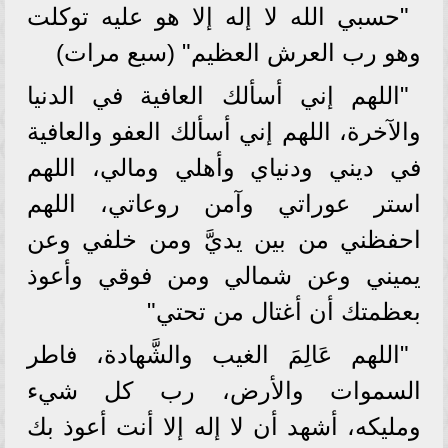
"حسبي الله لا إله إلا هو عليه توكلت
وهو رب العرش العظيم" (سبع مرات)
"اللهم إني أسألك العافية في الدنيا
والآخرة، اللهم إني أسألك العفو والعافية
في ديني ودنياي وأهلي ومالي، اللهم
استر عوراتي وآمن روعاتي، اللهم
احفظني من بين يديَّ ومن خلفي وعن
يميني وعن شمالي ومن فوقي وأعوذ
بعظمتك أن أغتال من تحتي"
"اللهم عَالِمَ الغيب والشَّهادة، فاطر
السموات والأرض، رب كل شيء
ومليكه، أشهد أن لا إله إلا أنت أعوذ بك