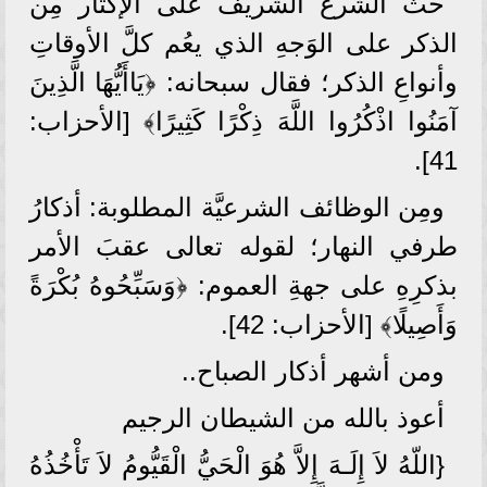
حثَّ الشرع الشريف على الإكثار مِن
الذكر على الوَجهِ الذي يعُم كلَّ الأوقاتِ
وأنواعِ الذكر؛ فقال سبحانه: ﴿يَاأَيُّهَا الَّذِينَ
آمَنُوا اذْكُرُوا اللَّهَ ذِكْرًا كَثِيرًا﴾ [الأحزاب:
41].
ومِن الوظائف الشرعيَّة المطلوبة: أذكارُ
طرفي النهار؛ لقوله تعالى عقبَ الأمر
بذكرِهِ على جهةِ العموم: ﴿وَسَبِّحُوهُ بُكْرَةً
وَأَصِيلًا﴾ [الأحزاب: 42].
ومن أشهر أذكار الصباح..
أعوذ بالله من الشيطان الرجيم
{اللّهُ لاَ إِلَـهَ إِلاَّ هُوَ الْحَيُّ الْقَيُّومُ لاَ تَأْخُذُهُ