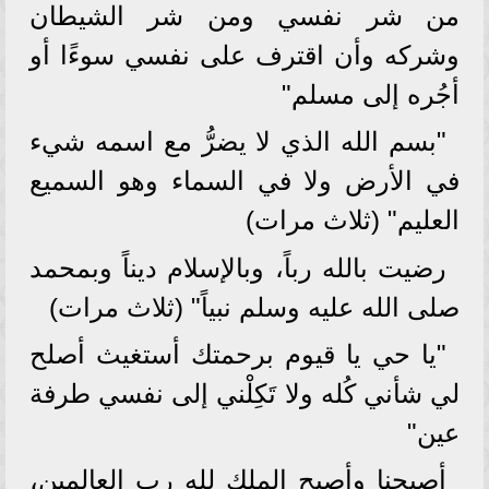
من شر نفسي ومن شر الشيطان
وشركه وأن اقترف على نفسي سوءًا أو
أجُره إلى مسلم"
"بسم الله الذي لا يضرُّ مع اسمه شيء
في الأرض ولا في السماء وهو السميع
العليم" (ثلاث مرات)
رضيت بالله رباً، وبالإسلام ديناً وبمحمد
صلى الله عليه وسلم نبياً" (ثلاث مرات)
"يا حي يا قيوم برحمتك أستغيث أصلح
لي شأني كُله ولا تَكِلْني إلى نفسي طرفة
عين"
أصبحنا وأصبح الملك لله رب العالمين،