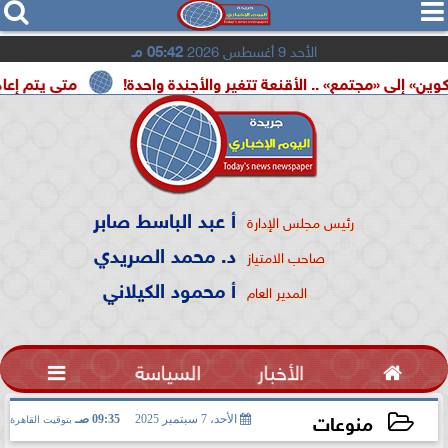




الأحد 9 أغسطس 2026
05:42 مـ
ع» .. الأقنعة تتغير والأجندة واحدة!
متى يتم إعادة تشغيل بط
أ عبد الباسط صابر
رئيس مجلس الإدارة
د. محمد الصريدي
صاحب الامتياز
أ محمود الكيلاني
المدير العام

الأخبار
السياسة

منوعات
الأحد، 7 سبتمبر 2025
09:35 صـ
بتوقيت القاهرة