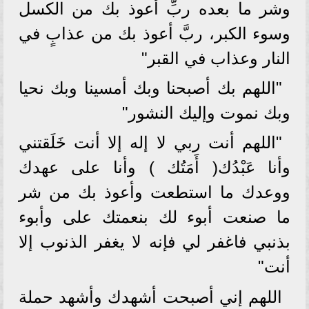
وشر ما بعده ربِّ أعوذ بك من الكسل
وسوء الكبر، ربَّ أعوذ بك من عذابٍ في
النار وعذاب في القبر"
"اللهم بك أصبحنا وبك أمسينا وبك نحيا
وبك نموت وإليك النشور"
"اللهم أنت ربي لا إله إلا أنت خَلَقتني
وأنا عَبْدُك( أَمَتُك ) وأنا على عهدك
ووعدك ما استطعت وأعوذ بك من شر
ما صنعت أبوء لك بنعمتك على وأبوء
بذنبي فاغفر لي فإنه لا يغفر الذنوب إلا
أنت"
اللهم إني أصبحت أشهدك وأشهد حملة