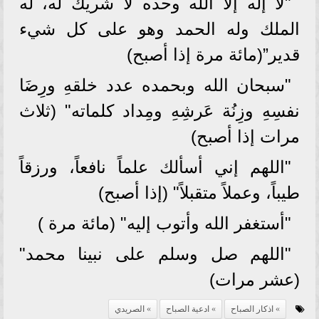
"لا إله إلا الله وحده لا شريك له، له
الملك وله الحمد وهو على كل شيء
قدير”(مائة مرة إذا أصبح)
"سبحان الله وبحمده عدد خلقهِ ورِضَا
نفسِهِ وزِنُة عَرشِهِ ومِداد كلماته" (ثلاث
مرات إذا أصبح)
"اللهم إني أسألك علماً نافعاً، ورزقاً
طيباً، وعملاً متقبلاً" (إذا أصبح)
"أستغفر الله وأتوب إليه" (مائة مرة )
"اللهم صل وسلم على نبينا محمد"
(عشر مرات)
اذكار الصباح
ادعية الصباح
الصريدي