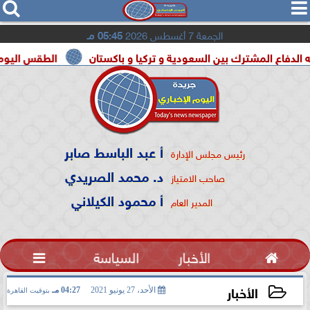




الجمعة 7 أغسطس 2026
05:45 مـ
لمشترك بين السعودية و تركيا و باكستان
الطقس اليوم شديد الحرارة
أ عبد الباسط صابر
رئيس مجلس الإدارة
د. محمد الصريدي
صاحب الامتياز
أ محمود الكيلاني
المدير العام

الأخبار
السياسة

الأخبار
الأحد، 27 يونيو 2021
04:27 مـ
بتوقيت القاهرة