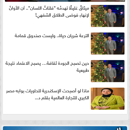
ميثاقٌ غليظٌ تهدمُه ”فلتاتُ اللسان”.. آن الأوانُ
لإنهاءِ فوضى الطلاق الشفهي!
الترعة شريان حياة.. وليست صندوق قمامة
حين تصبح الجودة ثقافة… يصبح الاعتماد نتيجة
طبيعية
ماذا لو أصبحت الإسكندرية للحاويات بوابه مصر
الكبري للتجارة العالمية بقلم د...