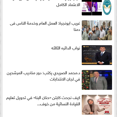
الاعتماد الكامل
غريب ابونجرة: العمل العام وخدمة الناس فى
دمنا
نواب الدائره الثالثه
د.محمد الصريدي يكتب: دور مناديب المرشحين
في لجان الانتخابات
كيف نجحت كابتن «حنان البنا» في تحويل تعليم
القيادة النسائية من خوف...