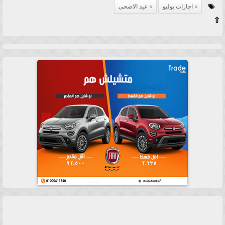
اجازات يوليو
عيد الاضحى
⇧