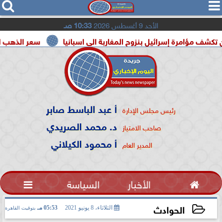




الأحد 9 أغسطس 2026
10:33 صـ
رة إسرائيل بنزوح المغاربة الى اسبانيا
سعر الذهب اليوم السبت 8 أغسطس 2026 
أ عبد الباسط صابر
رئيس مجلس الإدارة
د. محمد الصريدي
صاحب الامتياز
أ محمود الكيلاني
المدير العام

الأخبار
السياسة

الحوادث
الثلاثاء، 8 يونيو 2021
05:53 مـ
بتوقيت القاهرة