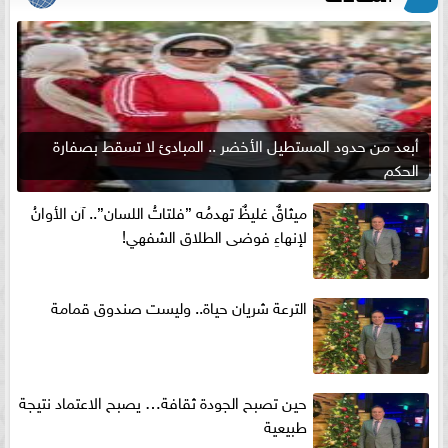
أبعد من حدود المستطيل الأخضر .. المبادئ لا تسقط بصفارة
الحكم
ميثاقٌ غليظٌ تهدمُه ”فلتاتُ اللسان”.. آن الأوانُ
لإنهاءِ فوضى الطلاق الشفهي!
الترعة شريان حياة.. وليست صندوق قمامة
حين تصبح الجودة ثقافة… يصبح الاعتماد نتيجة
طبيعية